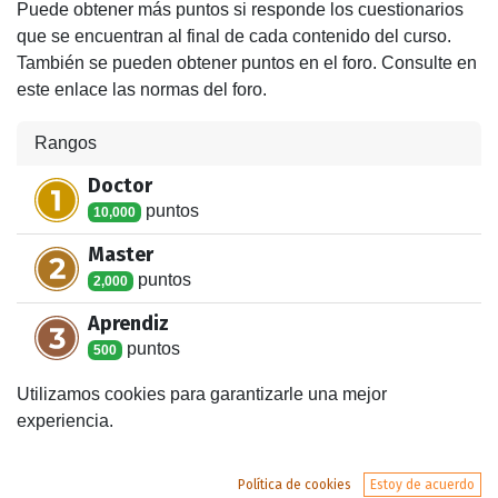
Puede obtener más puntos si responde los cuestionarios
que se encuentran al final de cada contenido del curso.
También se pueden obtener puntos en el foro. Consulte en
este enlace las normas del foro.
Rangos
Doctor
punto
s
10,000
Master
punto
s
2,000
Aprendiz
punto
s
500
Estudiante
Utilizamos cookies para garantizarle una mejor
punto
s
100
experiencia.
Novato
punto
s
Política de cookies
Estoy de acuerdo
1